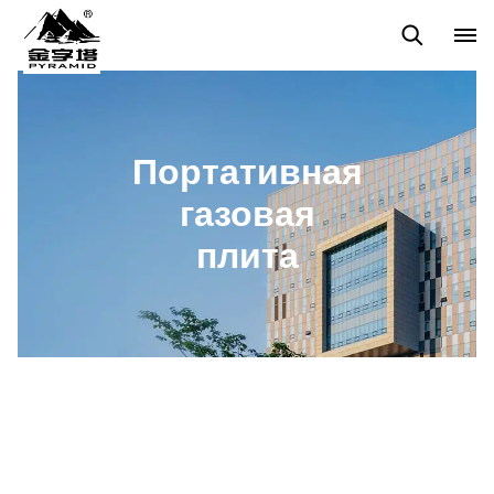
Home care products
Car care products
Бутановая газовая
Портативная
газовая
плита